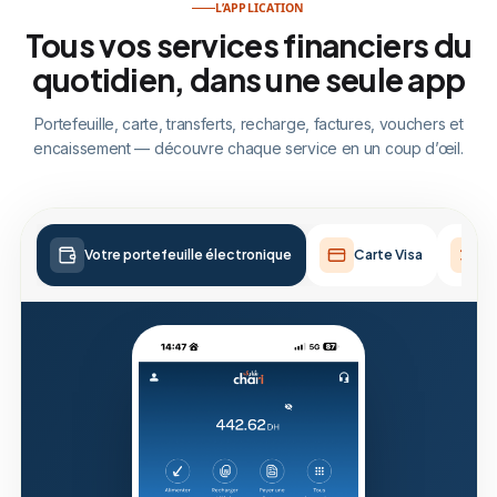
L’APPLICATION
Tous vos services financiers du
quotidien, dans une seule app
Portefeuille, carte, transferts, recharge, factures, vouchers et
encaissement — découvre chaque service en un coup d’œil.
Votre portefeuille électronique
Carte Visa
T