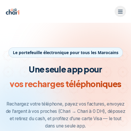
Aller au contenu principal
Le portefeuille électronique pour tous les Marocains
Une seule app pour
vos recharges téléphoniques
vos paiements de factures
Rechargez votre téléphone, payez vos factures, envoyez
de l’argent à vos proches (Chari → Chari à 0 DH), déposez
et retirez du cash, et profitez d’une carte Visa — le tout
dans une seule app.