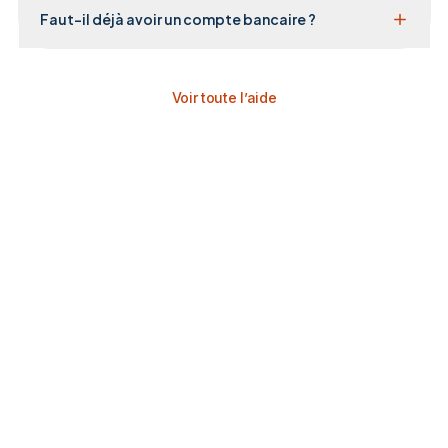
Faut-il déjà avoir un compte bancaire ?
Voir toute l’aide
Télécharge chari.ma maintenant.
Ton argent, tes paiements, tes factures — tout dans
une seule app. Disponible sur iOS et Android.
Télécharger sur
Disponible sur