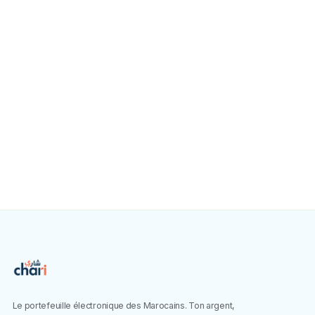
proche
Télécharge chari.ma sur iOS et Android et dépose ou
retire ton cash près de chez toi.
Télécharger sur
Disponible sur
App Store
Google Play
Le portefeuille électronique des Marocains. Ton argent,