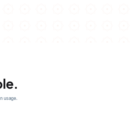
ble.
on usage.