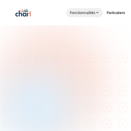
Aller au contenu principal
Fonctionnalités
Particuliers