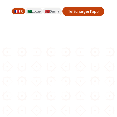
🇫🇷
🇸🇦
🇲🇦
FR
فصحى
Darija
Télécharger l’app